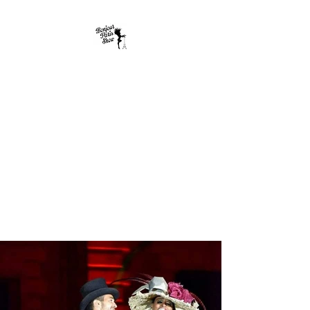
BONJOUR PARIS
SHOW
e-mail :
bonjourparis.show@ao
l.fr
CABARET MUSIC HALL SHOW