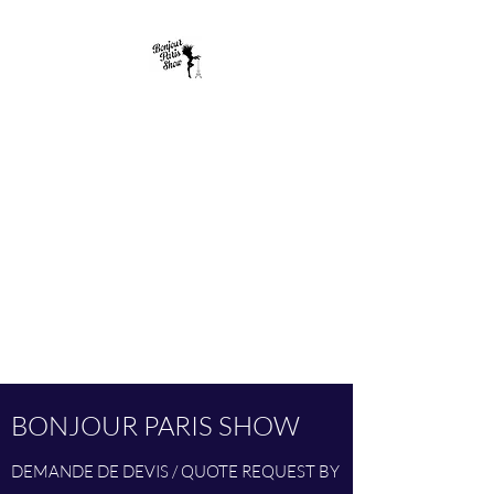
BONJOUR PARIS
SHOW
e-mail :
bonjourparis.show@ao
l.fr
CABARET MUSIC HALL SHOW
BONJOUR PARIS SHOW
DEMANDE DE DEVIS / QUOTE REQUEST BY