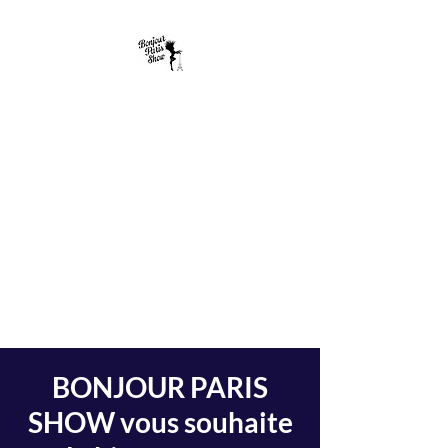
BONJOUR PARIS
SHOW
e-mail :
bonjourparis.show@ao
l.fr
CABARET MUSIC HALL SHOW
BONJOUR PARIS
SHOW vous souhaite