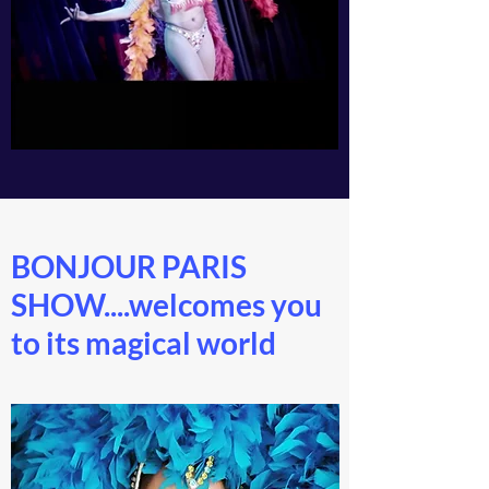
BONJOUR PARIS
SHOW....welcomes you
to its magical world